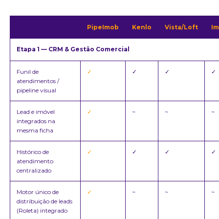
PipeImob
Kenlo
Vista/Loft
Im
Etapa 1 — CRM & Gestão Comercial
Funil de
✓
✓
✓
✓
atendimentos /
pipeline visual
Lead e imóvel
✓
~
~
~
integrados na
mesma ficha
Histórico de
✓
✓
✓
✓
atendimento
centralizado
Motor único de
✓
~
~
~
distribuição de leads
(Roleta) integrado