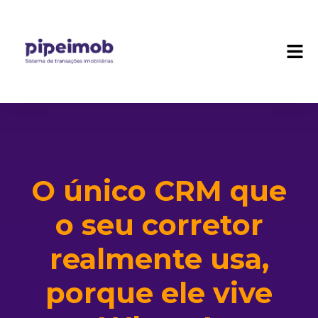
O único CRM que
o seu corretor
realmente usa,
porque ele vive