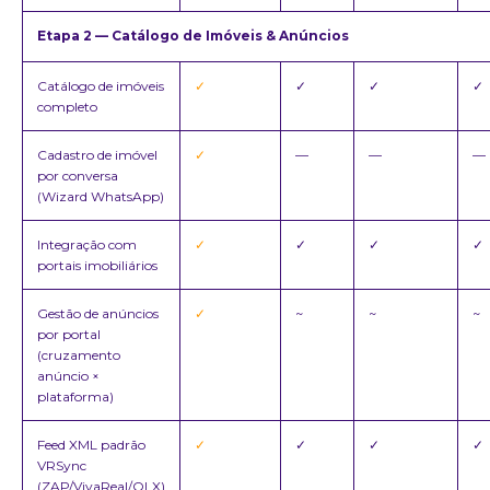
Etapa 2 — Catálogo de Imóveis & Anúncios
Catálogo de imóveis
✓
✓
✓
✓
completo
Cadastro de imóvel
✓
—
—
—
por conversa
(Wizard WhatsApp)
Integração com
✓
✓
✓
✓
portais imobiliários
Gestão de anúncios
✓
~
~
~
por portal
(cruzamento
anúncio ×
plataforma)
Feed XML padrão
✓
✓
✓
✓
VRSync
(ZAP/VivaReal/OLX)