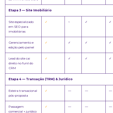
Etapa 3 — Site Imobiliário
Site especializado
✓
~
✓
✓
em SEO para
imobiliárias
Gerenciamento e
✓
✓
✓
✓
edição pelo painel
Lead do site cai
✓
✓
✓
✓
direto no funil do
CRM
Etapa 4 — Transação (TRM) & Jurídico
Esteira transacional
✓
—
—
—
pós-proposta
Passagem
✓
—
—
—
comercial → jurídico