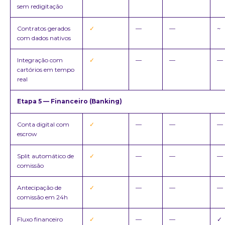
sem redigitação
Contratos gerados
✓
—
—
~
com dados nativos
Integração com
✓
—
—
—
cartórios em tempo
real
Etapa 5 — Financeiro (Banking)
Conta digital com
✓
—
—
—
escrow
Split automático de
✓
—
—
—
comissão
Antecipação de
✓
—
—
—
comissão em 24h
Fluxo financeiro
✓
—
—
✓