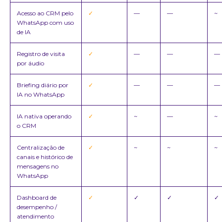
Acesso ao CRM pelo
✓
—
—
~
WhatsApp com uso
de IA
Registro de visita
✓
—
—
—
por áudio
Briefing diário por
✓
—
—
—
IA no WhatsApp
IA nativa operando
✓
~
—
~
o CRM
Centralização de
✓
~
~
~
canais e histórico de
mensagens no
WhatsApp
Dashboard de
✓
✓
✓
✓
desempenho /
atendimento