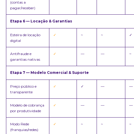
(contas a
pagar/receber)
Etapa 6 — Locação & Garantias
Esteira de locação
✓
~
~
✓
digital
Antifraude e
✓
—
—
~
garantias nativas
Etapa 7 — Modelo Comercial & Suporte
Preço público e
✓
✓
—
—
transparente
Modelo de cobrança
✓
—
—
—
por produtividade
Modo Rede
✓
~
~
~
(franquias/redes)