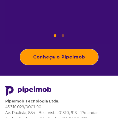
Conheça o PipeImob
PipeImob Tecnologia Ltda.
43.316.029/0001-90
Av. Paulista, 854 - Bela Vista, 01310, 913 - 17o andar