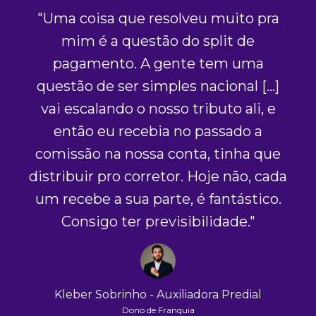
"Uma coisa que resolveu muito pra
mim é a questão do split de
q
pagamento. A gente tem uma
atr
questão de ser simples nacional [...]
dinh
vai escalando o nosso tributo ali, e
q
então eu recebia no passado a
co
comissão na nossa conta, tinha que
f
distribuir pro corretor. Hoje não, cada
to
um recebe a sua parte, é fantástico.
em 
Consigo ter previsibilidade."
p
sup
Kleber Sobrinho - Auxiliadora Predial
Dono de Franquia