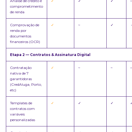
Análise de crédito e
✓
✓
✓
comprometimento
de renda
Comprovação de
✓
~
✓
renda por
documentos
financeiros (OCR)
Etapa 2 — Contratos & Assinatura Digital
Contratação
✓
~
~
nativa de 7
garantidoras
(CredAluga, Porto,
etc)
Templates de
✓
✓
✓
contratos com
variáveis
personalizadas