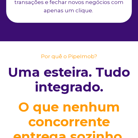
transações e fechar novos negócios com
apenas um clique.
Por quê o PipeImob?
Uma esteira. Tudo
integrado.
O que nenhum
concorrente
entrega sozinho.