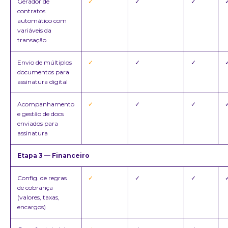
Gerador de
✓
✓
✓
contratos
automático com
variáveis da
transação
Envio de múltiplos
✓
✓
✓
documentos para
assinatura digital
Acompanhamento
✓
✓
✓
e gestão de docs
enviados para
assinatura
Etapa 3 — Financeiro
Config. de regras
✓
✓
✓
de cobrança
(valores, taxas,
encargos)