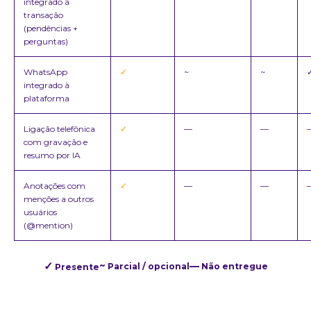
integrado à
transação
(pendências +
perguntas)
WhatsApp
✓
~
~
integrado à
plataforma
Ligação telefônica
✓
—
—
com gravação e
resumo por IA
Anotações com
✓
—
—
menções a outros
usuários
(@mention)
✓
~
—
Parcial / opcional
Não entregue
Presente