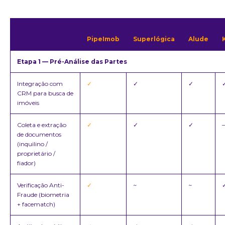
PipeImob
Superlógica
Alude
Etapa 1 — Pré-Análise das Partes
Integração com
✓
✓
✓
CRM para busca de
imóveis
Coleta e extração
✓
✓
✓
de documentos
(inquilino /
proprietário /
fiador)
Verificação Anti-
✓
~
~
Fraude (biometria
+ facematch)